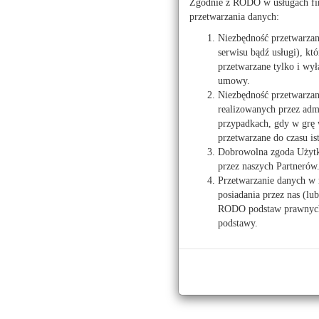
Zgodnie z RODO w usługach fir
przetwarzania danych:
Niezbędność przetwarza
serwisu bądź usługi), kt
przetwarzane tylko i wył
umowy.
Niezbędność przetwarzan
T
realizowanych przez admi
przypadkach, gdy w grę 
Prawo
Ogloszenio
przetwarzane do czasu is
Ź
Dobrowolna zgoda Użytko
Kodeks pracy
przez naszych Partnerów
Praca dam
Przetwarzanie danych w 
posiadania przez nas (lu
Kalkulatory
RODO podstaw prawnych 
podstawy.
Kalkulator wynagrodzeń
T
Kalkulator umów zlecenia
Kalkulator stażu pracy
Ź
Kalkulator emerytalny
Praca dam