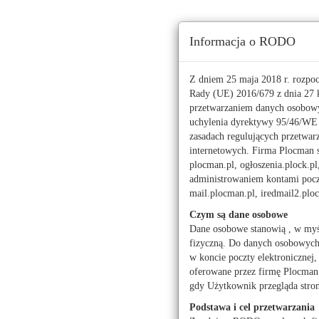
Ta strona używa ciasteczek (cookies), dzięki którym 
Informacja o RODO
Niedziela, 9 sierpnia 2026 r.
imieniny:
Romana, Ryszarda
Z dniem 25 maja 2018 r. rozpo
Rady (UE) 2016/679 z dnia 27 k
przetwarzaniem danych osobowy
112
uchylenia dyrektywy 95/46/W
zasadach regulujących przetwar
Pogoda
Waluty
internetowych. Firma Plocman sp
Moje miasto
plocman.pl, ogłoszenia.plock.pl
administrowaniem kontami poczt
Wojewódzki Urząd Pr
mail.plocman.pl, iredmail2.pl
Czym są dane osobowe
Dane osobowe stanowią , w myś
fizyczną. Do danych osobowych z
w koncie poczty elektronicznej,
Praca ogłoszenia
oferowane przez firmę Plocman 
Praca ogłoszenia
gdy Użytkownik przegląda stro
Podstawa i cel przetwarzania
Praca dam