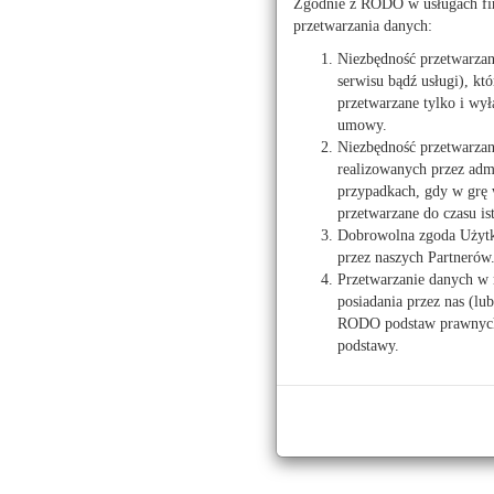
Zgodnie z RODO w usługach fir
przetwarzania danych:
Niezbędność przetwarza
serwisu bądź usługi), kt
przetwarzane tylko i wył
umowy.
Niezbędność przetwarzan
realizowanych przez admi
przypadkach, gdy w grę 
Prawo
T
przetwarzane do czasu is
Dobrowolna zgoda Użytko
Ogloszenio
Kodeks pracy
przez naszych Partnerów
Ź
Przetwarzanie danych w 
posiadania przez nas (lu
Kalkulatory
Praca dam
RODO podstaw prawnych 
podstawy.
Kalkulator wynagrodzeń
Kalkulator umów zlecenia
Kalkulator stażu pracy
Kalkulator emerytalny