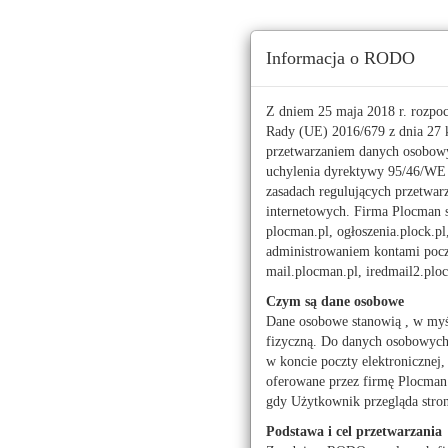
Ta strona używa ciasteczek (cookies), dzięki którym 
Informacja o RODO
Niedziela, 9 sierpnia 2026 r.
imieniny:
Romana, Ryszarda
Z dniem 25 maja 2018 r. rozpo
Rady (UE) 2016/679 z dnia 27 k
przetwarzaniem danych osobowy
112
uchylenia dyrektywy 95/46/W
zasadach regulujących przetwar
Pogoda
Waluty
internetowych. Firma Plocman sp
Moje miasto
plocman.pl, ogłoszenia.plock.pl
administrowaniem kontami poczt
Wojewódzki Urząd Pr
mail.plocman.pl, iredmail2.pl
Czym są dane osobowe
Dane osobowe stanowią , w myś
fizyczną. Do danych osobowych z
w koncie poczty elektronicznej,
Praca ogłoszenia
oferowane przez firmę Plocman 
Praca ogłoszenia
gdy Użytkownik przegląda stro
Podstawa i cel przetwarzania
Praca dam