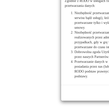
Zgodnie z RODO w usługach fir
przetwarzania danych:
Niezbędność przetwarza
serwisu bądź usługi), kt
przetwarzane tylko i wył
umowy.
Ź
Niezbędność przetwarzan
realizowanych przez admi
Praca dam
przypadkach, gdy w grę 
Prawo
przetwarzane do czasu is
Dobrowolna zgoda Użytko
Kodeks pracy
przez naszych Partnerów
Przetwarzanie danych w 
posiadania przez nas (lu
Kalkulatory
RODO podstaw prawnych 
podstawy.
Kalkulator wynagrodzeń
Kalkulator umów zlecenia
Kalkulator stażu pracy
Kalkulator emerytalny