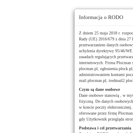
Ta strona używa ciasteczek (cookies), dzięki którym 
Informacja o RODO
Niedziela, 9 sierpnia 2026 r.
imieniny:
Romana, Ryszarda
Z dniem 25 maja 2018 r. rozpo
Rady (UE) 2016/679 z dnia 27 k
przetwarzaniem danych osobowy
112
uchylenia dyrektywy 95/46/W
zasadach regulujących przetwar
Pogoda
Waluty
internetowych. Firma Plocman sp
Moje miasto
plocman.pl, ogłoszenia.plock.pl
administrowaniem kontami poczt
Wojewódzki Urząd Pr
mail.plocman.pl, iredmail2.pl
Czym są dane osobowe
Dane osobowe stanowią , w myś
fizyczną. Do danych osobowych z
w koncie poczty elektronicznej,
Praca ogłoszenia
oferowane przez firmę Plocman 
Praca ogłoszenia
gdy Użytkownik przegląda stro
Podstawa i cel przetwarzania
Praca dodatkow